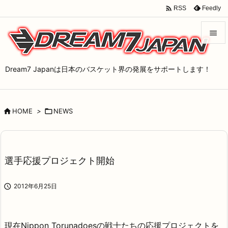

Feedly
RSS


メニュ
Dream7 Japanは日本のバスケット界の発展をサポートします！

サイド


HOME
>

NEWS
前へ

次へ

選手応援プロジェクト開始
検索

2012年6月25日
現在Nippon Torunadoesの戦士たちの応援プロジェクトを