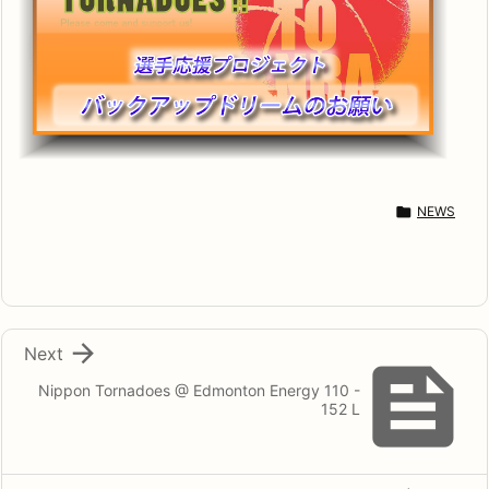

NEWS

Next

Nippon Tornadoes @ Edmonton Energy 110 -
152 L