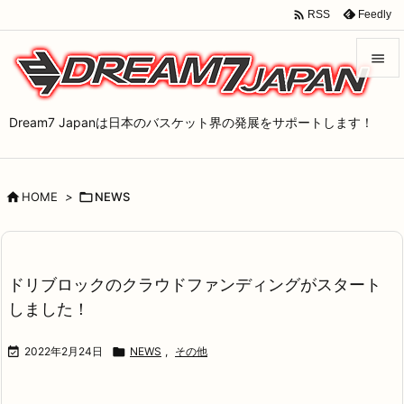

Feedly
RSS


メニュ
Dream7 Japanは日本のバスケット界の発展をサポートします！

サイド


HOME
>

NEWS
前へ

次へ

ドリブロックのクラウドファンディングがスタート
検索
しました！

2022年2月24日

NEWS
,
その他