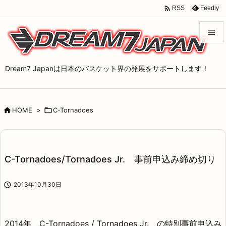

Feedly
RSS


メニュ
Dream7 Japanは日本のバスケット界の発展をサポートします！

サイド


HOME
>

C-Tornadoes
前へ

次へ

C-Tornadoes/Tornadoes Jr. 事前申込み締め切り
検索

2013年10月30日
2014年 C-Tornadoes / Tornadoes Jr. の特別事前申込み