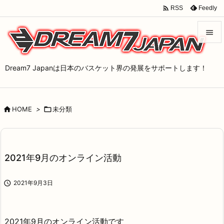

Feedly
RSS


メニュ
Dream7 Japanは日本のバスケット界の発展をサポートします！

サイド


HOME
>

未分類
前へ

次へ

2021年9月のオンライン活動
検索

2021年9月3日
2021年9月のオンライン活動です