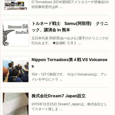
C-Tornadoes 2014(第8回アメリカコーチ研修会)の
特別事前受付は終 ...
トルネード戦士 Samu(阿部理) クリニ
ック、講演会 in 熊本
元日本代表 阿部理(あべおさむ)選手のクリニックが
行われます。 ●益城町 ５月２ ...
Nippon Tornadoes第４戦 VS Volcanoe
s
104 - 137で敗戦です。 やはりVolcanoesは、アン
ドレを中心にトラ ...
株式会社Dream7 Japan設立
2015年12月25日 Dream7 Japanは、株式会社とし
てスタート致しま ...