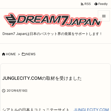

Feedly
RSS


メニュ
Dream7 Japanは日本のバスケット界の発展をサポートします！

サイド


HOME
>

NEWS
前へ

次へ

JUNGLECITY.COMの取材を受けました
検索

2012年6月19日
シアトルの日本人コミュニテーサイト、
JUNGLECITY.COM