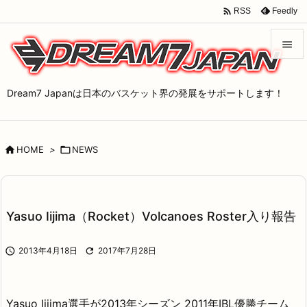

Feedly
RSS


メニュ
Dream7 Japanは日本のバスケット界の発展をサポートします！

サイド


HOME
>

NEWS
前へ

次へ

Yasuo Iijima（Rocket）Volcanoes Roster入り報告
検索

2013年4月18日

2017年7月28日
Yasuo Iijima選手が2013年シーズン 2011年IBL優勝チーム