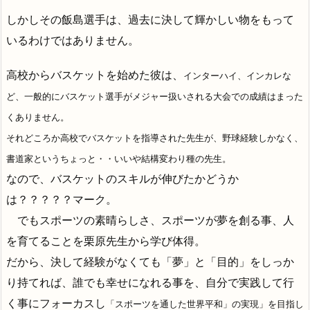
しかしその飯島選手は、過去に決して輝かしい物をもって
いるわけではありません。
高校からバスケットを始めた彼は、
インターハイ、インカレな
ど、一般的にバスケット選手がメジャー扱いされる大会での成績はまった
くありません。
それどころか高校でバスケットを指導された先生が、野球経験しかなく、
書道家というちょっと・・いいや結構変わり種の先生。
なので、バスケットのスキルが伸びたかどうか
は？？？？？マーク。
でもスポーツの素晴らしさ、スポーツが夢を創る事、人
を育てることを栗原先生から学び体得。
だから、決して経験がなくても「夢」と「目的」をしっか
り持てれば、誰でも幸せになれる事を、自分で実践して行
く事にフォーカスし
「スポーツを通した世界平和」の実現」を目指し