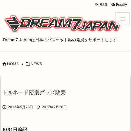

Feedly
RSS


メニュ
Dream7 Japanは日本のバスケット界の発展をサポートします！

サイド


HOME
>

NEWS
前へ

次へ

トルネード応援グッズ販売
検索

2013年5月28日

2017年7月28日
5/31日追記