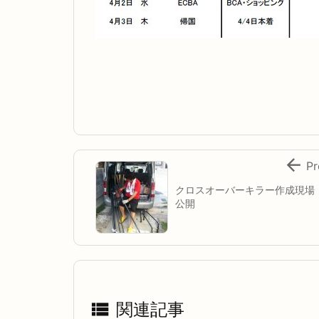

Pr
クロスオーバーキラー作成現場
公開

関連記事