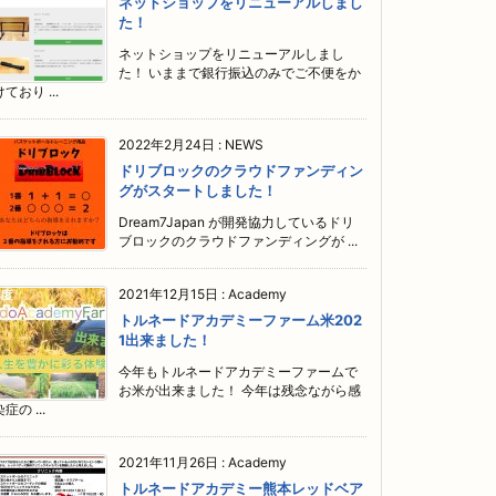
ネットショップをリニューアルしまし
た！
ネットショップをリニューアルしまし
た！ いままで銀行振込のみでご不便をか
けており ...
2022年2月24日
:
NEWS
ドリブロックのクラウドファンディン
グがスタートしました！
Dream7Japan が開発協力しているドリ
ブロックのクラウドファンディングが ...
2021年12月15日
:
Academy
トルネードアカデミーファーム米202
1出来ました！
今年もトルネードアカデミーファームで
お米が出来ました！ 今年は残念ながら感
症の ...
2021年11月26日
:
Academy
トルネードアカデミー熊本レッドベア