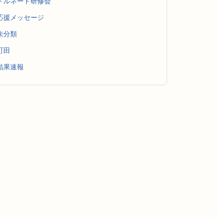
トルネード研修会
応援メッセージ
未分類
町田
結果速報