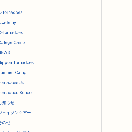
A-Tornadoes
Academy
C-Tornadoes
College Camp
NEWS
Nippon Tornadoes
Summer Camp
ornadoes Jr.
Tornadoes School
お知らせ
ジェイソンツアー
その他