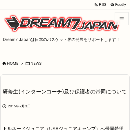

Feedly
RSS


メニュ
Dream7 Japanは日本のバスケット界の発展をサポートします！

サイド


HOME
>

NEWS
前へ

次へ

研修生(インターンコーチ)及び保護者の帯同について
検索

2015年2月3日
トルネードジュニア（USAジュニアキャンプ）へ帯同希望