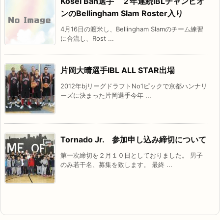
Kosei Ban選手 ２年連続IBLチャンピオ
ンのBellingham Slam Roster入り
4月16日の渡米し、Bellingham Slamのチーム練習
に合流し、Rost ...
片岡大晴選手IBL ALL STAR出場
2012年bjリーグドラフトNo1ピックで京都ハンナリ
ーズに決まった片岡選手今年 ...
Tornado Jr. 参加申し込み締切について
第一次締切を２月１０日としておりました。 男子
のみ若干名、募集を致します。 最終 ...