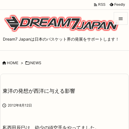

Feedly
RSS


メニュ
Dream7 Japanは日本のバスケット界の発展をサポートします！

サイド


HOME
>

NEWS
前へ

次へ

東洋の発想が西洋に与える影響
検索

2012年8月12日
私西田辰巳は、幼少の頃空手をやってました。