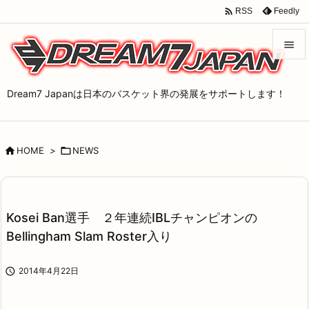

Feedly
RSS


メニュ
Dream7 Japanは日本のバスケット界の発展をサポートします！

サイド


HOME
>

NEWS
前へ

次へ

Kosei Ban選手 ２年連続IBLチャンピオンの
検索
Bellingham Slam Roster入り

2014年4月22日