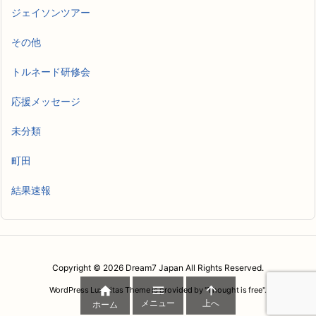
ジェイソンツアー
その他
トルネード研修会
応援メッセージ
未分類
町田
結果速報
Copyright ©
2026
Dream7 Japan
All Rights Reserved.



WordPress Luxeritas Theme is provided by "
Thought is free
".
メニュー
上へ
ホーム